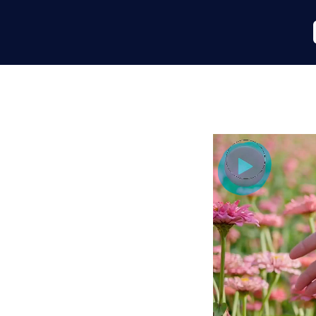
ból percek
 böngészőjében - feltöltés
tet, töltse le a tiszta
zerezze be az asztali