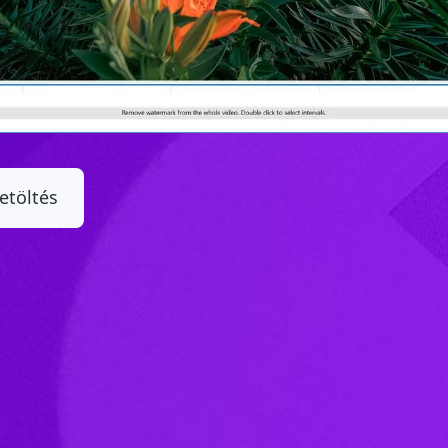
etöltés