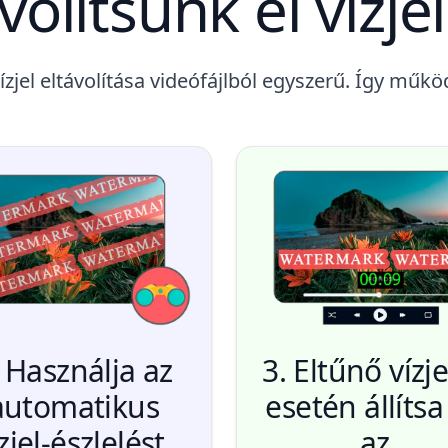
olítsunk el vízjel
ízjel eltávolítása videófájlból egyszerű. Így műkö
. Használja az
3. Eltűnő vízj
automatikus
esetén állítsa
zjel-észlelést,
az