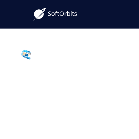
SoftOrbits
Remove Logo Now
Vízjel eltüntetése videó
alatt
Távolítson el vízjelet a videóból ingyen a
és regisztráció nélkül. Rajzoljon egy négyze
klipet. Kötegelt, hosszú vagy 4K videók? S
alkalmazást.