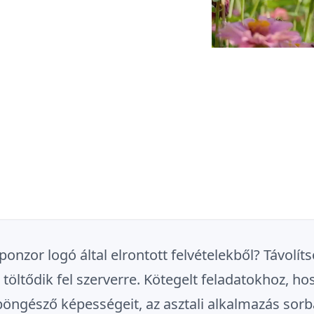
nzor logó által elrontott felvételekből? Távolítso
öltődik fel szerverre. Kötegelt feladatokhoz, ho
öngésző képességeit, az asztali alkalmazás sorba