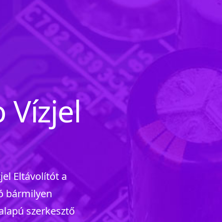
 Vízjel
el Eltávolítót a
ió bármilyen
alapú szerkesztő