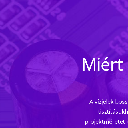
Miért 
A vízjelek boss
tisztításuk
projektméretet 