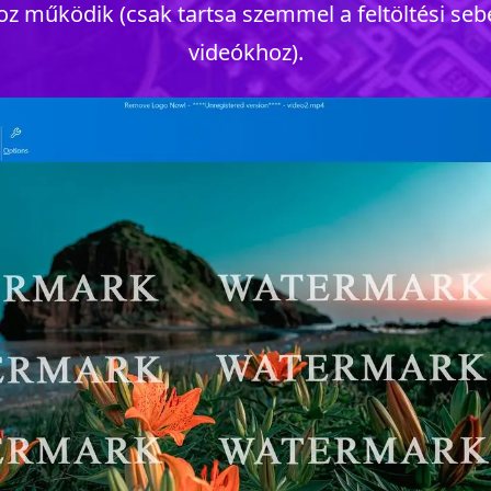
oz működik (csak tartsa szemmel a feltöltési se
videókhoz).