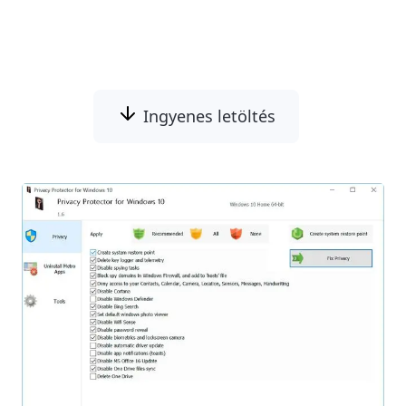
nyomkövető és keylogger adatokat a
Microsoftnak.
Ingyenes letöltés