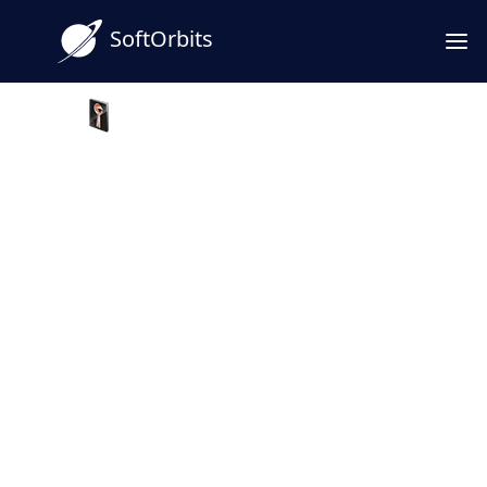
SoftOrbits
Privacy Protector for Windows 11
Windows 11 adatvédelem
beállítás - Teljes körű útmutató
Privacy Protector for Windows 11 / 10
segítségével teljes mértékben ellenőrizheti,
hogy a Windows 11, 10, 8.1, 8 és Windows 7
mit tudhat meg Önről, korlátozhatja az
összegyűjtött információk mennyiségét,
megakadályozhatja, hogy a rendszer nyomon
kövesse tevékenységeit, és elküldheti a