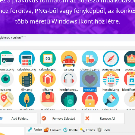
 ez a praktikus formátum az átlátszó műalkotáso
oz fordítva, PNG-ből vagy fényképből, az
ikonké
több méretű Windows ikont hoz létre.