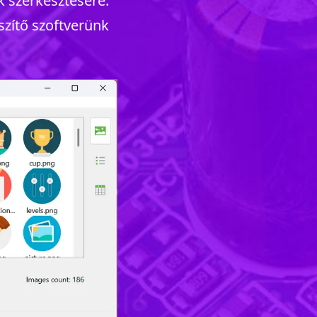
k szerkesztésére.
szítő szoftverünk