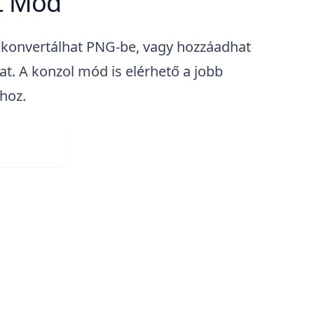
t Mód
t konvertálhat PNG-be, vagy hozzáadhat
t. A konzol mód is elérhető a jobb
hoz.
Web App