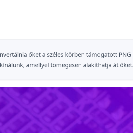
l konvertálnia őket a széles körben támogatott P
kínálunk, amellyel tömegesen alakíthatja át őket