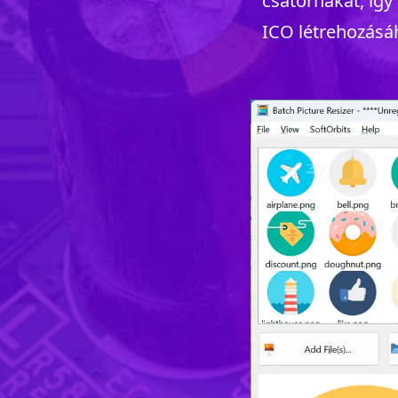
csatornákat, így
ICO létrehozásáh