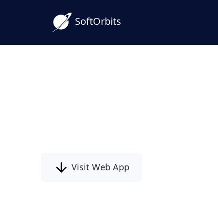
SoftOrbits
ICO átalakítása PNG-vé
Átlátszósággal
Konvertálja ICO fájljait PNG formát
átlátszósággal egyszerűen.
Visit Web App