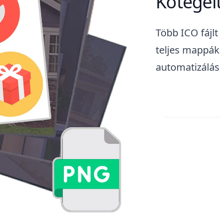
Kötegel
Több ICO fájl
teljes mappáka
automatizálás
Visit 