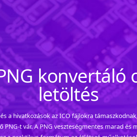
PNG konvertáló o
letöltés
és a hivatkozások az ICO fájlokra támaszkodnak
tő PNG-t vár. A PNG veszteségmentes marad és me