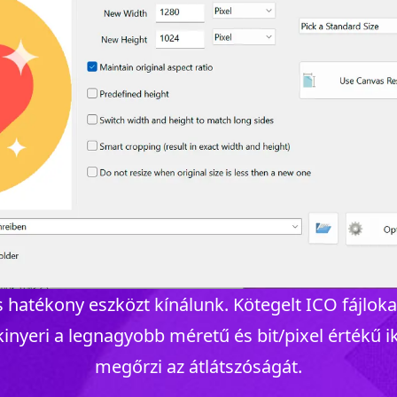
 hatékony eszközt kínálunk. Kötegelt ICO fájlok
nyeri a legnagyobb méretű és bit/pixel értékű 
megőrzi az átlátszóságát.