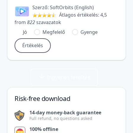
Szerző:
SoftOrbits
(
English
)
Átlagos értékelés:
4,5
from
822
szavazatok
Jó
Megfelelő
Gyenge
Ingyenes letöltés
Risk-free download
14-day money-back guarantee
Full refund, no questions asked
100% offline