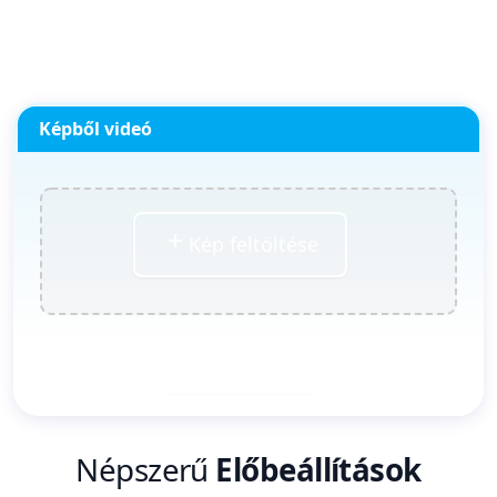
Képből videó
Kép feltöltése
Generálás
Népszerű
Előbeállítások