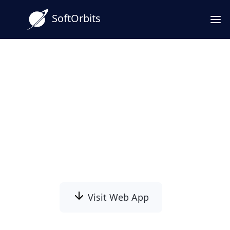
SoftOrbits
Fényképek Konvertálása
Vonalrajzokká MI
Segítségével!
Szeretné látni, ahogy fotói ízléses
vonalrajzokká alakulnak? MI-alapú online
eszközünk ezt másodpercek alatt elvégzi!
Visit Web App