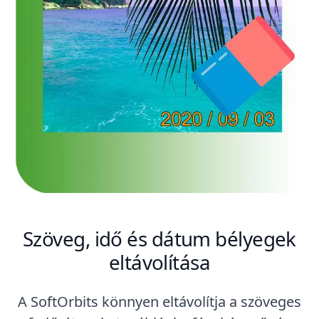
Szöveg, idő és dátum bélyegek
eltávolítása
A SoftOrbits könnyen eltávolítja a szöveges