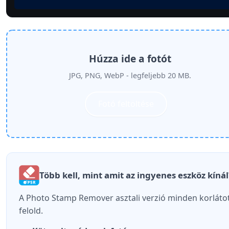
Húzza ide a fotót
JPG, PNG, WebP - legfeljebb 20 MB.
Fotó feltöltése
Több kell, mint amit az ingyenes eszköz kínál
A Photo Stamp Remover asztali verzió minden korláto
felold.