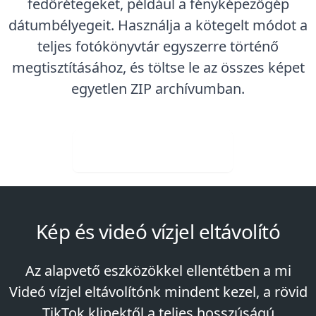
fedőrétegeket, például a fényképezőgép
dátumbélyegeit. Használja a kötegelt módot a
teljes fotókönyvtár egyszerre történő
megtisztításához, és töltse le az összes képet
egyetlen ZIP archívumban.
Ingyenes letöltés
Kép és videó vízjel eltávolító
Az alapvető eszközökkel ellentétben a mi
Videó vízjel eltávolítónk
mindent kezel, a rövid
TikTok klipektől a teljes hosszúságú