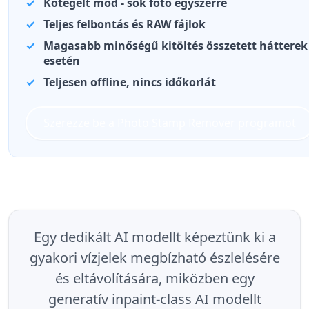
Kötegelt mód - sok fotó egyszerre
Teljes felbontás és RAW fájlok
Magasabb minőségű kitöltés összetett hátterek
esetén
Teljesen offline, nincs időkorlát
Szerezze be a Photo Stamp Remover programot
Egy dedikált AI modellt képeztünk ki a
gyakori vízjelek megbízható észlelésére
és eltávolítására, miközben egy
generatív inpaint-class AI modellt