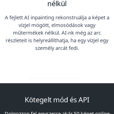
nélkül
A fejlett AI inpainting rekonstruálja a képet a
vízjel mögött, elmosódások vagy
műtermékek nélkül. AI-nk még az arc
részleteit is helyreállíthatja, ha egy vízjel egy
személy arcát fedi.
Ingyenes letöltés
Kötegelt mód és API
Dolgozzon fel egyszerre akár 50 képet online