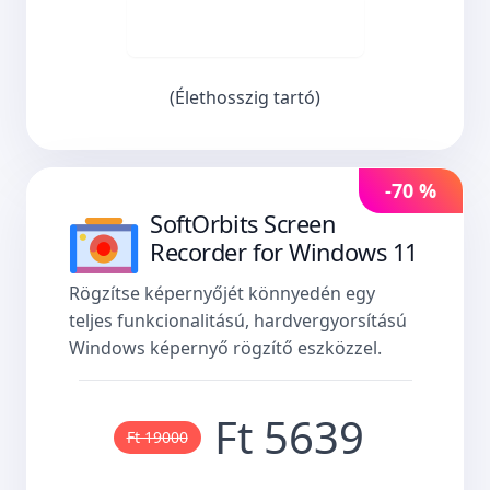
Vásároljon most
(Élethosszig tartó)
-70 %
SoftOrbits Screen
Recorder for Windows 11
Rögzítse képernyőjét könnyedén egy
teljes funkcionalitású, hardvergyorsítású
Windows képernyő rögzítő eszközzel.
Ft 5639
Ft 19000