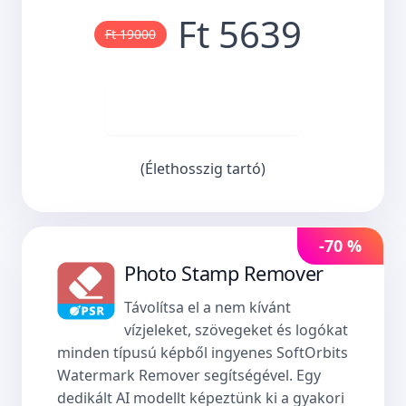
Ft 5639
Ft 19000
Vásároljon most
(Élethosszig tartó)
-70 %
Photo Stamp Remover
Távolítsa el a nem kívánt
vízjeleket, szövegeket és logókat
minden típusú képből ingyenes SoftOrbits
Watermark Remover segítségével. Egy
dedikált AI modellt képeztünk ki a gyakori