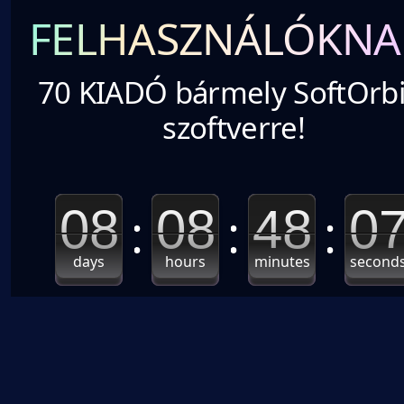
FELHASZNÁLÓKNA
70 KIADÓ bármely SoftOrbi
szoftverre!
08
08
48
0
days
hours
minutes
second