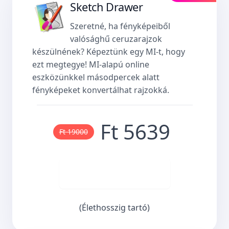
Sketch Drawer
Szeretné, ha fényképeiből
valósághű ceruzarajzok
készülnének? Képeztünk egy MI-t, hogy
ezt megtegye! MI-alapú online
eszközünkkel másodpercek alatt
fényképeket konvertálhat rajzokká.
Ft 5639
Ft 19000
Vásároljon most
(Élethosszig tartó)