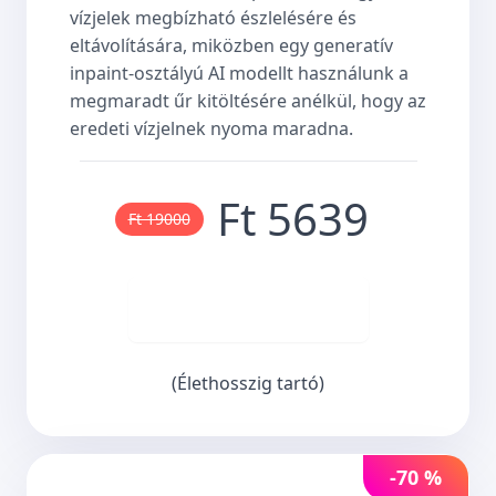
vízjelek megbízható észlelésére és
eltávolítására, miközben egy generatív
inpaint-osztályú AI modellt használunk a
megmaradt űr kitöltésére anélkül, hogy az
eredeti vízjelnek nyoma maradna.
Ft 5639
Ft 19000
Vásároljon most
(Élethosszig tartó)
-70 %