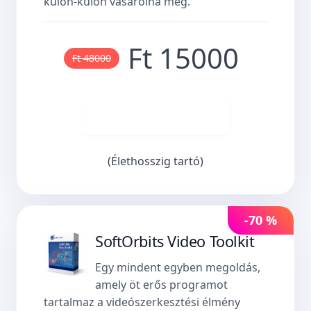
külön-külön vásárolná meg.
Ft 15000
Ft 48000
Vásároljon most
(Élethosszig tartó)
-70 %
SoftOrbits Video Toolkit
Egy mindent egyben megoldás,
amely öt erős programot
tartalmaz a videószerkesztési élmény